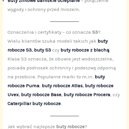
Buty zimowe damskie ocieplane
– połączenie
wygody i ochrony przed mrozem.
Oznaczenia i certyfikaty – co oznacza
S3
?
Wielu klientów szuka modeli takich jak
buty
robocze S3
,
buty S3
czy
buty robocze z blachą
.
Klasa S3 oznacza, że obuwie jest wodoszczelne,
posiada podnosek ochronny i podeszwę odporną
na przebicie. Popularne marki to m.in.
buty
robocze Puma
,
buty robocze Atlas
,
buty robocze
Uvex
,
buty robocze Base
,
buty robocze Procera
, czy
Caterpillar buty robocze
.
Jak wybrać najlepsze
buty robocze
?